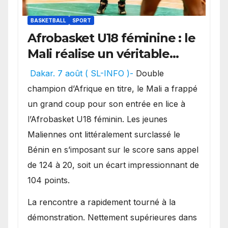
BASKETBALL
SPORT
Afrobasket U18 féminine : le
Mali réalise un véritable
festival offensif et inflige
Dakar. 7 août ( SL-INFO )-
Double
une lourde défaite au
champion d’Afrique en titre, le Mali a frappé
Bénin.
un grand coup pour son entrée en lice à
l’Afrobasket U18 féminin. Les jeunes
Maliennes ont littéralement surclassé le
Bénin en s’imposant sur le score sans appel
de 124 à 20, soit un écart impressionnant de
104 points.
La rencontre a rapidement tourné à la
démonstration. Nettement supérieures dans