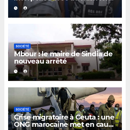
d’un contrôle de police dans
un bar
SOCIÉTÉ
Mbour : le maire de Sindia de
nouveau arrêté
SOCIÉTÉ
Crise migratoire à Ceuta : une
ONG marocaine met en cause