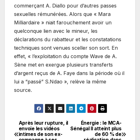
commerçant A. Diallo pour d’autres passes
sexuelles rémunérées. Alors que « Mara
Milliardaire » niait farouchement avoir un
quelconque lien avec le mineur, les
déclarations du rabatteur et les constatations
techniques sont venues sceller son sort. En
effet, « l’exploitation du compte Wave de A.
Sène met en exergue plusieurs transferts
d’argent reçus de A. Faye dans la période où il
lui a “passé” S.Ndao », relève la même
source.
Après leur rupture, il
Énergie : le MCA-
Navigation
envoie les vidéos
Sénégal II atteint plus
intimes de son ex-
de 60 % de
de
compagne à ses
réalisation dans