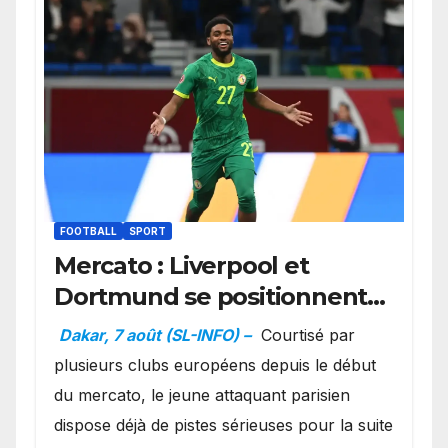
FOOTBALL
SPORT
Mercato : Liverpool et
Dortmund se positionnent
en favoris pour recruter
Dakar, 7 août (SL-INFO) –
Courtisé par
Ibrahim Mbaye
plusieurs clubs européens depuis le début
du mercato, le jeune attaquant parisien
dispose déjà de pistes sérieuses pour la suite