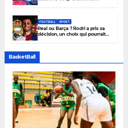
l’initiative « Zéro Violence »
depuis sa ville natale pour
promouvoir des compétitions
apaisées.
FOOTBALL
SPORT
Real ou Barça ? Rodri a pris sa
décision, un choix qui pourrait
faire grand bruit sur le marché
des transferts.
BasketBall