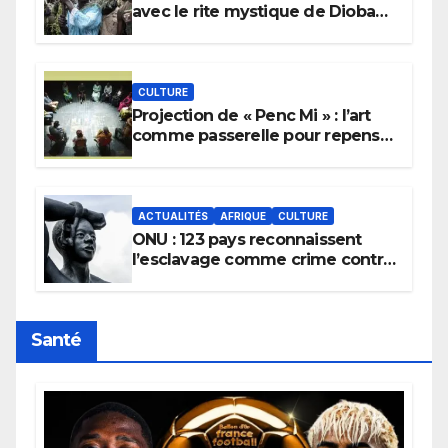
avec le rite mystique de Diobaye
pour implorer le retour de la
pluie.
CULTURE
Projection de « Penc Mi » : l’art
comme passerelle pour repenser
la transmission des savoirs
africains.
ACTUALITÉS
AFRIQUE
CULTURE
ONU : 123 pays reconnaissent
l’esclavage comme crime contre
l’humanité, la France toujours en
retard sur le Code noi
Santé