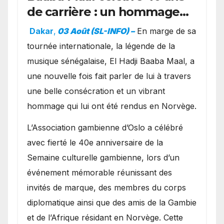
de carrière : un hommage
exceptionnel à Oslo en
Dakar
,
03 Août (SL-INFO) –
​En marge de sa
présence de la famille
tournée internationale, la légende de la
royale.
musique sénégalaise, El Hadji Baaba Maal, a
une nouvelle fois fait parler de lui à travers
une belle consécration et un vibrant
hommage qui lui ont été rendus en Norvège.
​L’Association gambienne d’Oslo a célébré
avec fierté le 40e anniversaire de la
Semaine culturelle gambienne, lors d’un
événement mémorable réunissant des
invités de marque, des membres du corps
diplomatique ainsi que des amis de la Gambie
et de l’Afrique résidant en Norvège. Cette