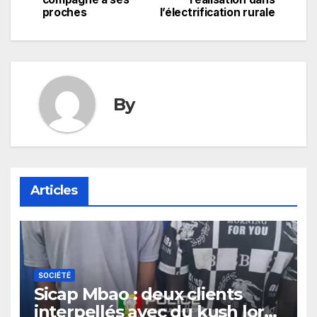
proches
l’électrification rurale
l’article
By
Articles
SOCIÉTÉ
Sicap Mbao : deux clients
interpellés avec du kush lors