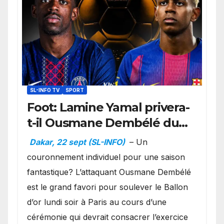
SL-INFO TV
SPORT
Foot: Lamine Yamal privera-
t-il Ousmane Dembélé du
Ballon d’or ?
Dakar, 22 sept (SL-INFO)
– Un
couronnement individuel pour une saison
fantastique? L’attaquant Ousmane Dembélé
est le grand favori pour soulever le Ballon
d’or lundi soir à Paris au cours d’une
cérémonie qui devrait consacrer l’exercice