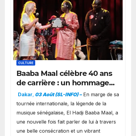
CULTURE
Baaba Maal célèbre 40 ans
de carrière : un hommage
exceptionnel à Oslo en
Dakar
,
03 Août (SL-INFO) –
​En marge de sa
présence de la famille
tournée internationale, la légende de la
royale.
musique sénégalaise, El Hadji Baaba Maal, a
une nouvelle fois fait parler de lui à travers
une belle consécration et un vibrant