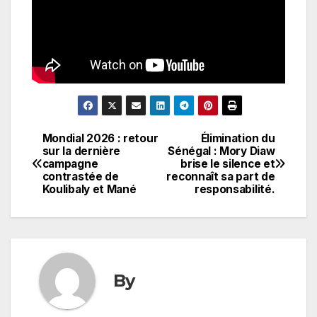
Mondial 2026 : retour
Élimination du
Navigation
sur la dernière
Sénégal : Mory Diaw
campagne
brise le silence et
de
contrastée de
reconnaît sa part de
Koulibaly et Mané
responsabilité.
l’article
By