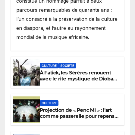
constitué un hommage parfait à deux
parcours remarquables de quarante ans :
l’un consacré à la préservation de la culture
en diaspora, et l’autre au rayonnement
mondial de la musique africaine.
CULTURE
SOCIÉTÉ
À Fatick, les Sérères renouent
avec le rite mystique de Diobaye
pour implorer le retour de la
pluie.
CULTURE
Projection de « Penc Mi » : l’art
comme passerelle pour repenser
la transmission des savoirs
africains.