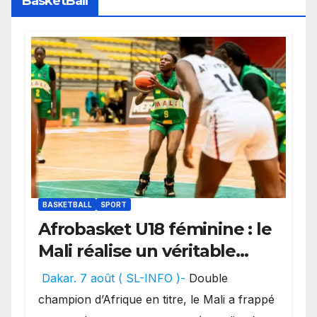
BasketBall
BASKETBALL
SPORT
Afrobasket U18 féminine : le
Mali réalise un véritable
festival offensif et inflige
Dakar. 7 août ( SL-INFO )-
Double
une lourde défaite au
champion d’Afrique en titre, le Mali a frappé
Bénin.