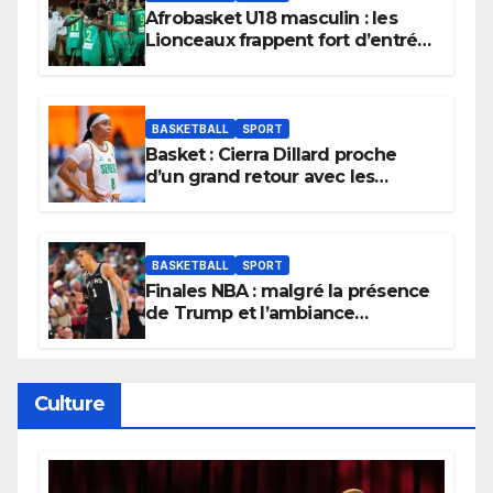
Afrobasket U18 masculin : les
Lionceaux frappent fort d’entrée
et lancent idéalement leur
tournoi.
BASKETBALL
SPORT
Basket : Cierra Dillard proche
d’un grand retour avec les
Lionnes ?
BASKETBALL
SPORT
Finales NBA : malgré la présence
de Trump et l’ambiance
électrique du Garden,
Wembanyama fait taire New
York
Culture