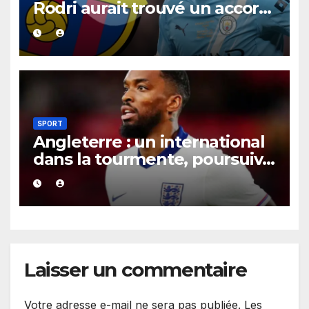
Rodri aurait trouvé un accord
XXL avec le Barça pour un
contrat jusqu’en 2030.
SPORT
Angleterre : un international
dans la tourmente, poursuivi
après une présumée
agression survenue en boîte
de nuit.
Laisser un commentaire
Votre adresse e-mail ne sera pas publiée.
Les