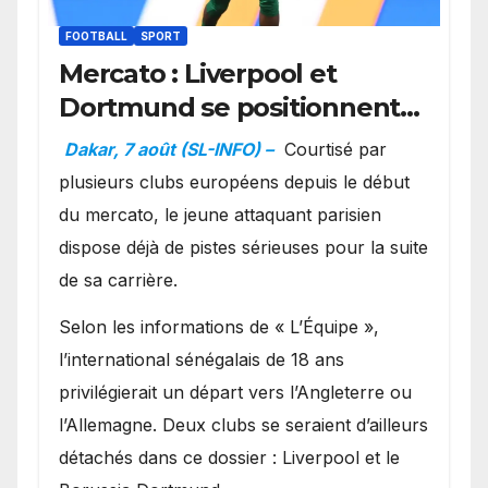
FOOTBALL
SPORT
Mercato : Liverpool et
Dortmund se positionnent
en favoris pour recruter
Dakar, 7 août (SL-INFO) –
Courtisé par
Ibrahim Mbaye
plusieurs clubs européens depuis le début
du mercato, le jeune attaquant parisien
dispose déjà de pistes sérieuses pour la suite
de sa carrière.
Selon les informations de « L’Équipe »,
l’international sénégalais de 18 ans
privilégierait un départ vers l’Angleterre ou
l’Allemagne. Deux clubs se seraient d’ailleurs
détachés dans ce dossier : Liverpool et le