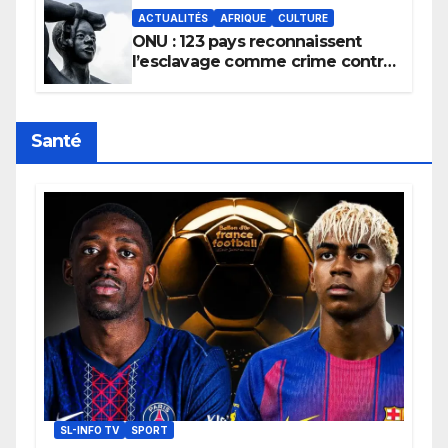
ACTUALITÉS
AFRIQUE
CULTURE
ONU : 123 pays reconnaissent
l’esclavage comme crime contre
l’humanité, la France toujours en
retard sur le Code noi
Santé
SL-INFO TV
SPORT