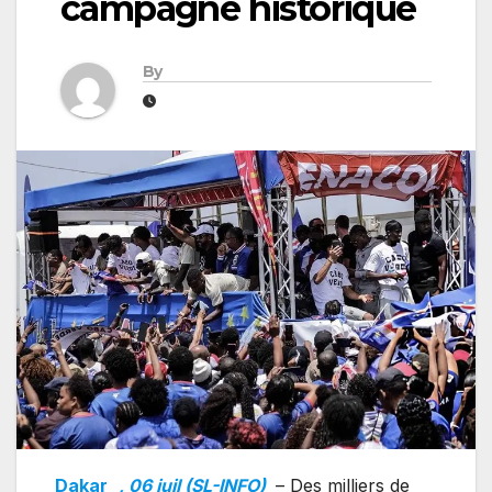
campagne historique
By
Dakar
, 06 juil (SL-INFO)
– Des milliers de