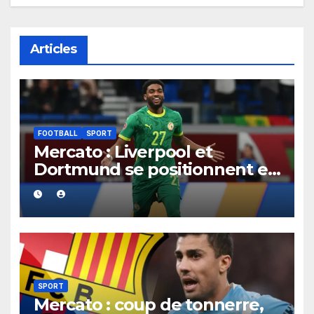
Articles
FOOTBALL
SPORT
Mercato : Liverpool et
Dortmund se positionnent en
favoris pour recruter Ibrahim
Mbaye
SPORT
Mercato : coup de tonnerre,