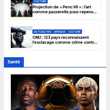
CULTURE
Projection de « Penc Mi » : l’art
comme passerelle pour repenser
la transmission des savoirs
africains.
ACTUALITÉS
AFRIQUE
CULTURE
ONU : 123 pays reconnaissent
l’esclavage comme crime contre
l’humanité, la France toujours en
retard sur le Code noi
Santé