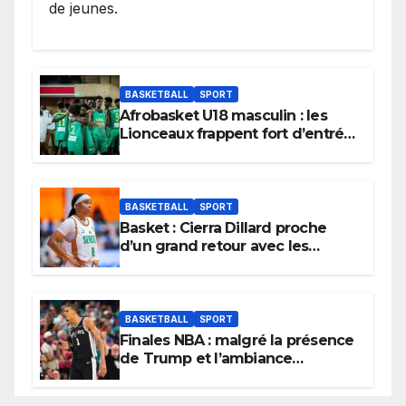
de jeunes.
BASKETBALL
SPORT
Afrobasket U18 masculin : les
Lionceaux frappent fort d’entrée
et lancent idéalement leur
tournoi.
BASKETBALL
SPORT
Basket : Cierra Dillard proche
d’un grand retour avec les
Lionnes ?
BASKETBALL
SPORT
Finales NBA : malgré la présence
de Trump et l’ambiance
électrique du Garden,
Wembanyama fait taire New