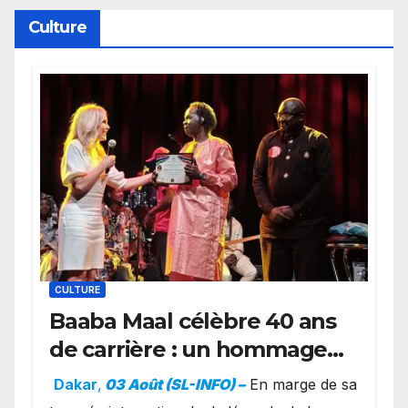
York
Culture
CULTURE
Baaba Maal célèbre 40 ans
de carrière : un hommage
exceptionnel à Oslo en
Dakar
,
03 Août (SL-INFO) –
​En marge de sa
présence de la famille