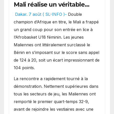
Mali réalise un véritable
festival offensif et inflige
Dakar. 7 août ( SL-INFO )-
Double
une lourde défaite au
champion d’Afrique en titre, le Mali a frappé
Bénin.
un grand coup pour son entrée en lice à
l’Afrobasket U18 féminin. Les jeunes
Maliennes ont littéralement surclassé le
Bénin en s’imposant sur le score sans appel
de 124 à 20, soit un écart impressionnant de
104 points.
La rencontre a rapidement tourné à la
démonstration. Nettement supérieures dans
tous les secteurs de jeu, les Maliennes ont
remporté le premier quart-temps 32-9,
avant de rejoindre les vestiaires avec une