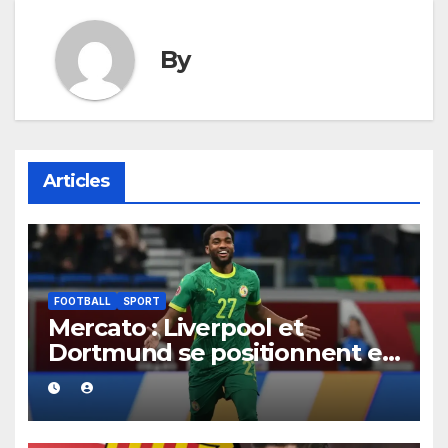
By
Articles
FOOTBALL
SPORT
Mercato : Liverpool et
Dortmund se positionnent en
favoris pour recruter Ibrahim
Mbaye