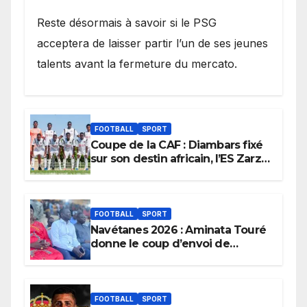
Reste désormais à savoir si le PSG
acceptera de laisser partir l’un de ses jeunes
talents avant la fermeture du mercato.
FOOTBALL
SPORT
Coupe de la CAF : Diambars fixé
sur son destin africain, l’ES Zarzis
sera son premier obstacle.
FOOTBALL
SPORT
Navétanes 2026 : Aminata Touré
donne le coup d’envoi de
l’initiative « Zéro Violence »
depuis sa ville natale pour
promouvoir des compétitions
apaisées.
FOOTBALL
SPORT