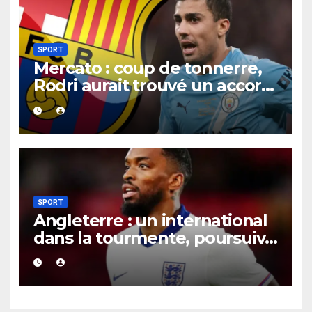
SPORT
Mercato : coup de tonnerre,
Rodri aurait trouvé un accord
XXL avec le Barça pour un
contrat jusqu’en 2030.
SPORT
Angleterre : un international
dans la tourmente, poursuivi
après une présumée
agression survenue en boîte
de nuit.