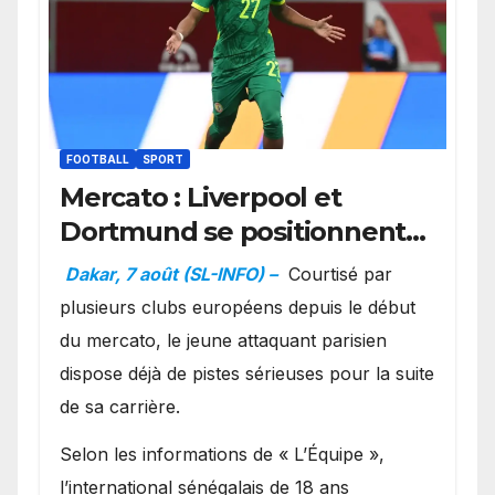
FOOTBALL
SPORT
Mercato : Liverpool et
Dortmund se positionnent
en favoris pour recruter
Dakar, 7 août (SL-INFO) –
Courtisé par
Ibrahim Mbaye
plusieurs clubs européens depuis le début
du mercato, le jeune attaquant parisien
dispose déjà de pistes sérieuses pour la suite
de sa carrière.
Selon les informations de « L’Équipe »,
l’international sénégalais de 18 ans