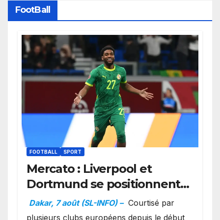
FootBall
FOOTBALL
SPORT
Mercato : Liverpool et
Dortmund se positionnent
en favoris pour recruter
Dakar, 7 août (SL-INFO) –
Courtisé par
Ibrahim Mbaye
plusieurs clubs européens depuis le début