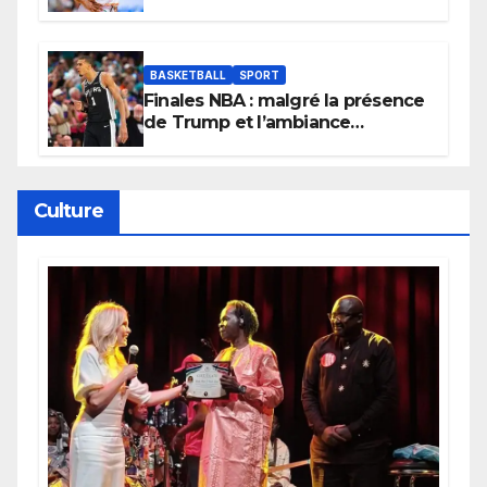
Lionnes ?
BASKETBALL
SPORT
Finales NBA : malgré la présence
de Trump et l’ambiance
électrique du Garden,
Wembanyama fait taire New
York
Culture