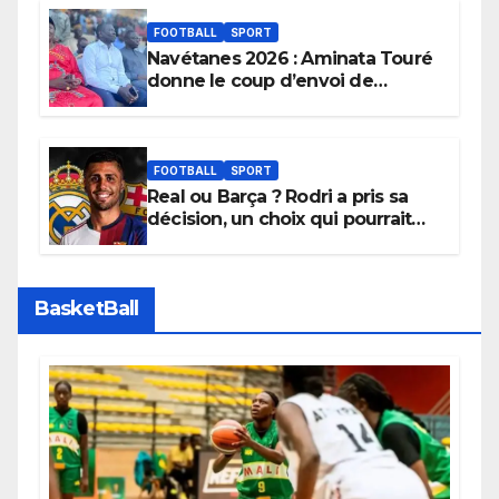
FOOTBALL
SPORT
Navétanes 2026 : Aminata Touré
donne le coup d’envoi de
l’initiative « Zéro Violence »
depuis sa ville natale pour
promouvoir des compétitions
apaisées.
FOOTBALL
SPORT
Real ou Barça ? Rodri a pris sa
décision, un choix qui pourrait
faire grand bruit sur le marché
des transferts.
BasketBall