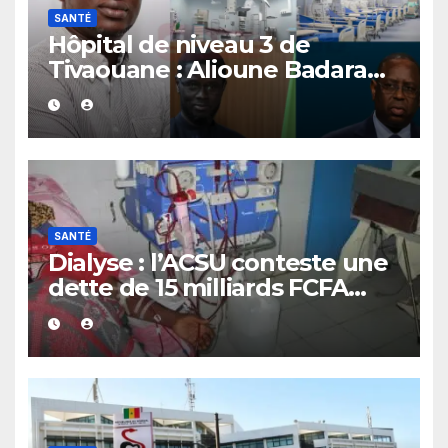
SANTÉ
Hôpital de niveau 3 de
Tivaouane : Alioune Badara
Coulibaly appelle Diomaye
Faye à reconnaître l’héritage
de Macky Sall
SANTÉ
Dialyse : l’ACSU conteste une
dette de 15 milliards FCFA
annoncée par la CNPNT et
exige des preuves