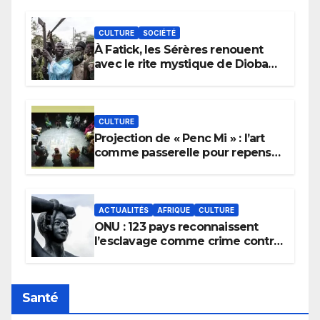
CULTURE
SOCIÉTÉ
À Fatick, les Sérères renouent
avec le rite mystique de Diobaye
pour implorer le retour de la
pluie.
CULTURE
Projection de « Penc Mi » : l’art
comme passerelle pour repenser
la transmission des savoirs
africains.
ACTUALITÉS
AFRIQUE
CULTURE
ONU : 123 pays reconnaissent
l’esclavage comme crime contre
l’humanité, la France toujours en
retard sur le Code noi
Santé