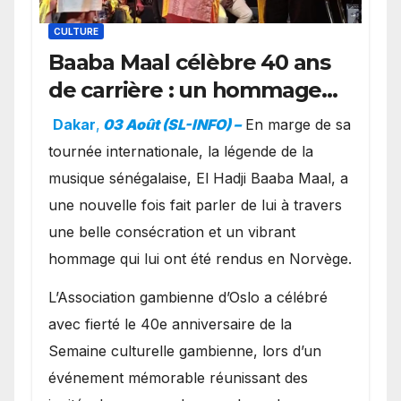
CULTURE
Baaba Maal célèbre 40 ans
de carrière : un hommage
exceptionnel à Oslo en
Dakar
,
03 Août (SL-INFO) –
​En marge de sa
présence de la famille
tournée internationale, la légende de la
royale.
musique sénégalaise, El Hadji Baaba Maal, a
une nouvelle fois fait parler de lui à travers
une belle consécration et un vibrant
hommage qui lui ont été rendus en Norvège.
​L’Association gambienne d’Oslo a célébré
avec fierté le 40e anniversaire de la
Semaine culturelle gambienne, lors d’un
événement mémorable réunissant des