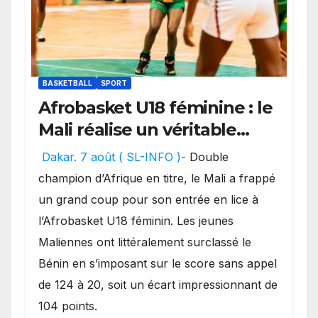
BASKETBALL
SPORT
Afrobasket U18 féminine : le
Mali réalise un véritable
festival offensif et inflige
Dakar. 7 août ( SL-INFO )-
Double
une lourde défaite au
champion d’Afrique en titre, le Mali a frappé
Bénin.
un grand coup pour son entrée en lice à
l’Afrobasket U18 féminin. Les jeunes
Maliennes ont littéralement surclassé le
Bénin en s’imposant sur le score sans appel
de 124 à 20, soit un écart impressionnant de
104 points.