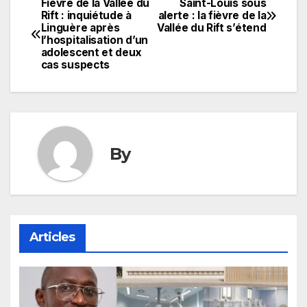
Fièvre de la Vallée du
Saint-Louis sous
Navigation
Rift : inquiétude à
alerte : la fièvre de la
Linguère après
Vallée du Rift s’étend
de
l’hospitalisation d’un
adolescent et deux
l’article
cas suspects
By
Articles