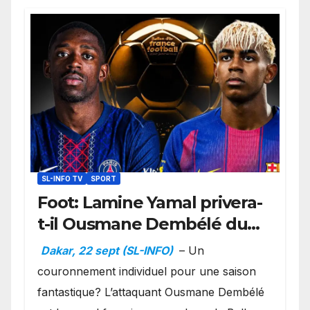
SL-INFO TV
SPORT
Foot: Lamine Yamal privera-
t-il Ousmane Dembélé du
Ballon d’or ?
Dakar, 22 sept (SL-INFO)
– Un
couronnement individuel pour une saison
fantastique? L’attaquant Ousmane Dembélé