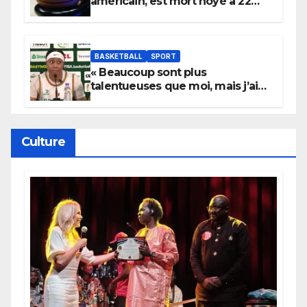
américain, est mort noyé à 22
ans
BASKETBALL
SPORT
« Beaucoup sont plus
talentueuses que moi, mais j’ai
persévéré » : le message fort de
Cierra Dillard
Culture