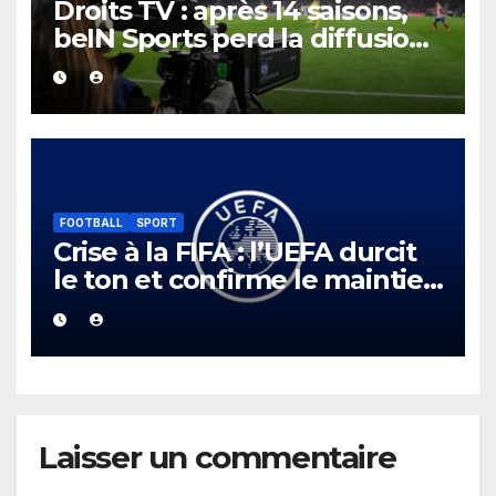
Droits TV : après 14 saisons,
beIN Sports perd la diffusion
de la Liga
FOOTBALL
SPORT
Crise à la FIFA : l’UEFA durcit
le ton et confirme le maintien
de son boycott des Coupes
du monde.
Laisser un commentaire