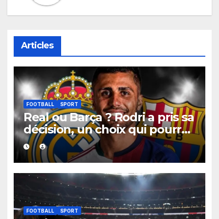
Articles
FOOTBALL
SPORT
Real ou Barça ? Rodri a pris sa
décision, un choix qui pourrait
faire grand bruit sur le
marché des transferts.
FOOTBALL
SPORT