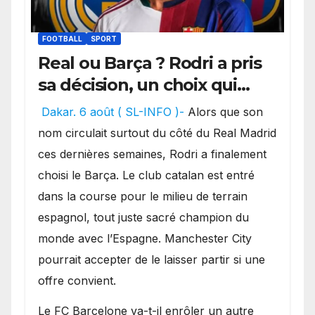
FOOTBALL
SPORT
Real ou Barça ? Rodri a pris
sa décision, un choix qui
pourrait faire grand bruit
Dakar. 6 août ( SL-INFO )-
Alors que son
sur le marché des
nom circulait surtout du côté du Real Madrid
transferts.
ces dernières semaines, Rodri a finalement
choisi le Barça. Le club catalan est entré
dans la course pour le milieu de terrain
espagnol, tout juste sacré champion du
monde avec l’Espagne. Manchester City
pourrait accepter de le laisser partir si une
offre convient.
​Le FC Barcelone va-t-il enrôler un autre