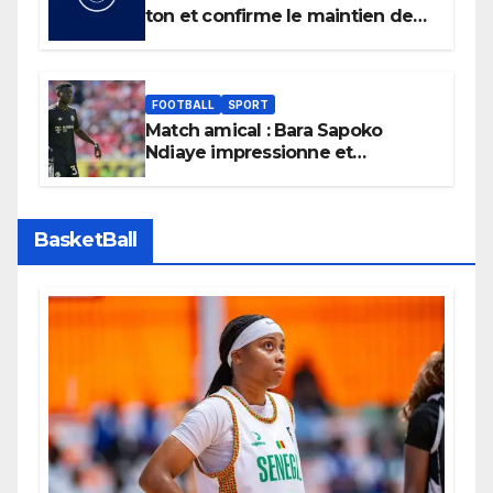
ton et confirme le maintien de
son boycott des Coupes du
monde.
FOOTBALL
SPORT
Match amical : Bara Sapoko
Ndiaye impressionne et
confirme son potentiel avec le
Bayern Munich
BasketBall