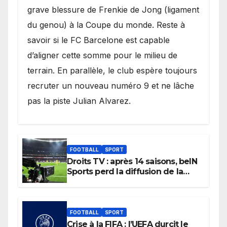
grave blessure de Frenkie de Jong (ligament
du genou) à la Coupe du monde. Reste à
savoir si le FC Barcelone est capable
d’aligner cette somme pour le milieu de
terrain. En parallèle, le club espère toujours
recruter un nouveau numéro 9 et ne lâche
pas la piste Julian Alvarez.
FOOTBALL
SPORT
Droits TV : après 14 saisons, beIN
Sports perd la diffusion de la
Liga
FOOTBALL
SPORT
Crise à la FIFA : l’UEFA durcit le