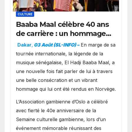
CULTURE
Baaba Maal célèbre 40 ans
de carrière : un hommage
exceptionnel à Oslo en
Dakar
,
03 Août (SL-INFO) –
​En marge de sa
présence de la famille
tournée internationale, la légende de la
royale.
musique sénégalaise, El Hadji Baaba Maal, a
une nouvelle fois fait parler de lui à travers
une belle consécration et un vibrant
hommage qui lui ont été rendus en Norvège.
​L’Association gambienne d’Oslo a célébré
avec fierté le 40e anniversaire de la
Semaine culturelle gambienne, lors d’un
événement mémorable réunissant des