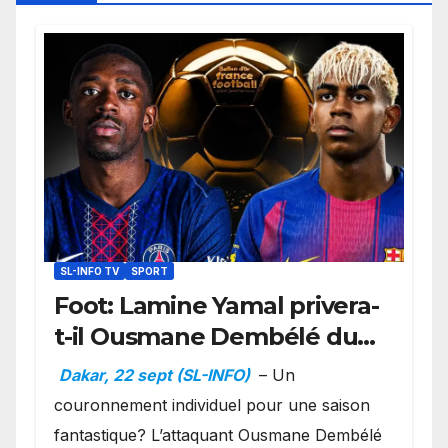
SL-INFO TV
SPORT
Foot: Lamine Yamal privera-
t-il Ousmane Dembélé du
Ballon d’or ?
Dakar, 22 sept (SL-INFO)
– Un
couronnement individuel pour une saison
fantastique? L’attaquant Ousmane Dembélé