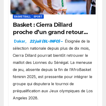
BASKETBALL
SPORT
Basket : Cierra Dillard
proche d’un grand retour
avec les Lionnes ?
Dakar
,
22 juil (SL-INFO) –
Éloignée de la
sélection nationale depuis plus de dix mois,
Cierra Dillard pourrait bientôt retrouver le
maillot des Lionnes du Sénégal. La meneuse
de jeu, absente depuis la fin de l’AfroBasket
féminin 2025, est pressentie pour intégrer le
groupe qui disputera le tournoi de
préqualification aux Jeux olympiques de Los
Angeles 2028.