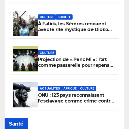
CULTURE
SOCIÉTÉ
À Fatick, les Sérères renouent
avec le rite mystique de Diobaye
pour implorer le retour de la
pluie.
CULTURE
Projection de « Penc Mi » : l’art
comme passerelle pour repenser
la transmission des savoirs
africains.
ACTUALITÉS
AFRIQUE
CULTURE
ONU : 123 pays reconnaissent
l’esclavage comme crime contre
l’humanité, la France toujours en
retard sur le Code noi
Santé