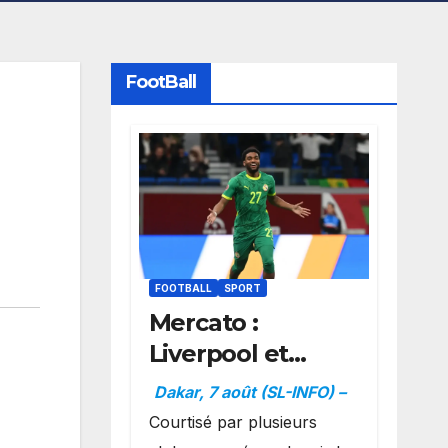
FootBall
FOOTBALL
SPORT
Mercato :
Liverpool et
Dortmund se
Dakar, 7 août (SL-INFO) –
positionnent en
Courtisé par plusieurs
favoris pour