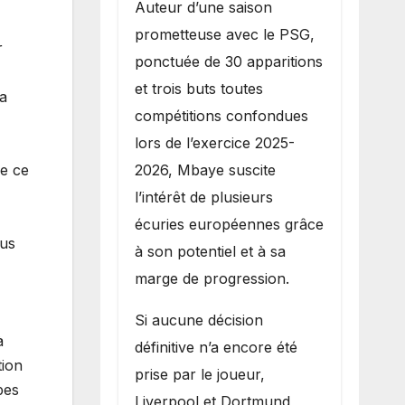
Auteur d’une saison
prometteuse avec le PSG,
r
ponctuée de 30 apparitions
et trois buts toutes
la
compétitions confondues
lors de l’exercice 2025-
2026, Mbaye suscite
ue ce
l’intérêt de plusieurs
écuries européennes grâce
lus
à son potentiel et à sa
marge de progression.
Si aucune décision
à
définitive n’a encore été
tion
prise par le joueur,
pes
Liverpool et Dortmund