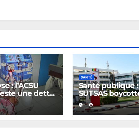
SANTÉ
yse : l’ACSU
Santé publique :
este une dette
SUTSAS boycott
5 milliards FCFA
les concertation
ncée par la
stratégiques du
T et exige des
ministère
uves