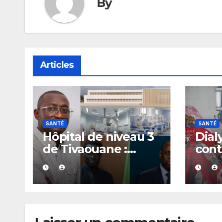
By
Articles
SANTÉ
SANTÉ
Hôpital de niveau 3
Dial
de Tivaouane :
cont
Alioune Badara
de 1
Coulibaly appelle
anno
Diomaye Faye à
CNPN
reconnaître
pre
l’héritage de Macky