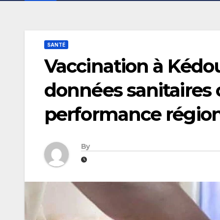
SANTÉ
​Vaccination à Kédou
données sanitaires
performance régio
By