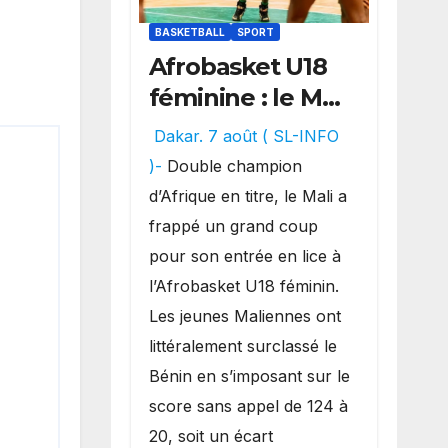
BASKETBALL
SPORT
Afrobasket U18
féminine : le Mali
réalise un
Dakar. 7 août ( SL-INFO
véritable festival
)-
Double champion
offensif et
d’Afrique en titre, le Mali a
inflige une
frappé un grand coup
lourde défaite
pour son entrée en lice à
au Bénin.
l’Afrobasket U18 féminin.
Les jeunes Maliennes ont
littéralement surclassé le
Bénin en s’imposant sur le
score sans appel de 124 à
20, soit un écart