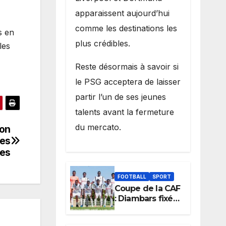
apparaissent aujourd’hui
comme les destinations les
s en
plus crédibles.
les
Reste désormais à savoir si
le PSG acceptera de laisser
partir l’un de ses jeunes
talents avant la fermeture
du mercato.
non
des
tes
FOOTBALL
SPORT
Coupe de la CAF
: Diambars fixé
sur son destin
africain, l’ES