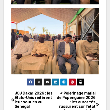
JOJ Dakar 2026 : les
« Pèlerinage marial
Navigation
États-Unis réitèrent
de Popenguine 2026
leur soutien au
: les autorités
de
Sénégal
rassurent sur l’état