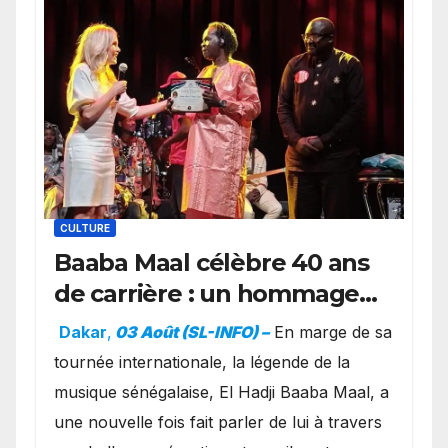
CULTURE
Baaba Maal célèbre 40 ans
de carrière : un hommage
exceptionnel à Oslo en
Dakar
,
03 Août (SL-INFO) –
​En marge de sa
présence de la famille
tournée internationale, la légende de la
royale.
musique sénégalaise, El Hadji Baaba Maal, a
une nouvelle fois fait parler de lui à travers