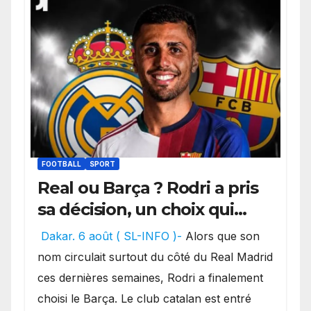
FOOTBALL
SPORT
Real ou Barça ? Rodri a pris
sa décision, un choix qui
pourrait faire grand bruit
Dakar. 6 août ( SL-INFO )-
Alors que son
sur le marché des
nom circulait surtout du côté du Real Madrid
transferts.
ces dernières semaines, Rodri a finalement
choisi le Barça. Le club catalan est entré