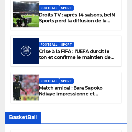
FOOTBALL
SPORT
Droits TV : après 14 saisons, beIN
Sports perd la diffusion de la
Liga
FOOTBALL
SPORT
Crise à la FIFA : l’UEFA durcit le
ton et confirme le maintien de
son boycott des Coupes du
monde.
FOOTBALL
SPORT
Match amical : Bara Sapoko
Ndiaye impressionne et
confirme son potentiel avec le
Bayern Munich
BasketBall