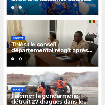
au leadership politique des
femmes africaines
SOCIÉTÉ
Thiès : le conseil
départemental réagit après
le rappel à l’ordre du
gouverneur
SOCIÉTÉ
Falémé : la gendarmerie
détruit 27 dragues dans le