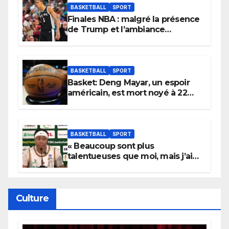
BASKETBALL
SPORT
Finales NBA : malgré la présence
de Trump et l’ambiance
électrique du Garden,
Wembanyama fait taire New
York
BASKETBALL
SPORT
Basket: Deng Mayar, un espoir
américain, est mort noyé à 22
ans
BASKETBALL
SPORT
« Beaucoup sont plus
talentueuses que moi, mais j’ai
persévéré » : le message fort de
Cierra Dillard
Culture