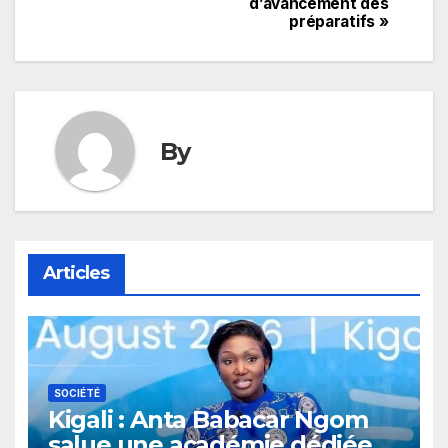
d’avancement des
l’article
préparatifs »
By
Articles
SOCIÉTÉ
Kigali : Anta Babacar Ngom
salue une académie dédiée