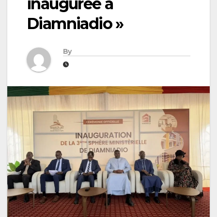
inaugurée à
Diamniadio »
By