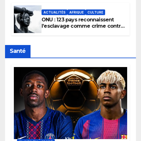
ACTUALITÉS
AFRIQUE
CULTURE
ONU : 123 pays reconnaissent
l’esclavage comme crime contre
l’humanité, la France toujours en
retard sur le Code noi
Santé