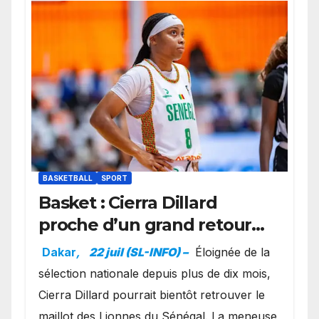
BASKETBALL
SPORT
Basket : Cierra Dillard
proche d’un grand retour
avec les Lionnes ?
Dakar
,
22 juil (SL-INFO) –
Éloignée de la
sélection nationale depuis plus de dix mois,
Cierra Dillard pourrait bientôt retrouver le
maillot des Lionnes du Sénégal. La meneuse