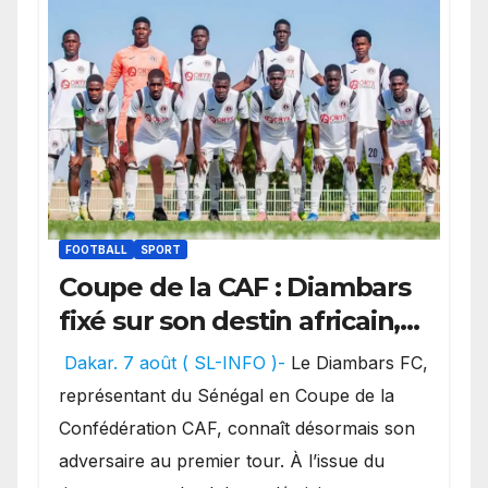
FOOTBALL
SPORT
Coupe de la CAF : Diambars
fixé sur son destin africain,
l’ES Zarzis sera son premier
Dakar. 7 août ( SL-INFO )-
Le Diambars FC,
obstacle.
représentant du Sénégal en Coupe de la
Confédération CAF, connaît désormais son
adversaire au premier tour. À l’issue du