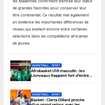
les Maliennes confirment d’entrée leur statut
de grandes favorites pour conserver leur
titre continental. Ce résultat met également
en évidence les importantes différences de
niveau qui existent encore entre certaines
sélections dans les compétitions africaines
de jeunes.
BASKETBALL
SPORT
Afrobasket U18 masculin : les
Lionceaux frappent fort d’entrée
et lancent idéalement leur
tournoi.
BASKETBALL
SPORT
Basket : Cierra Dillard proche
d’un grand retour avec les