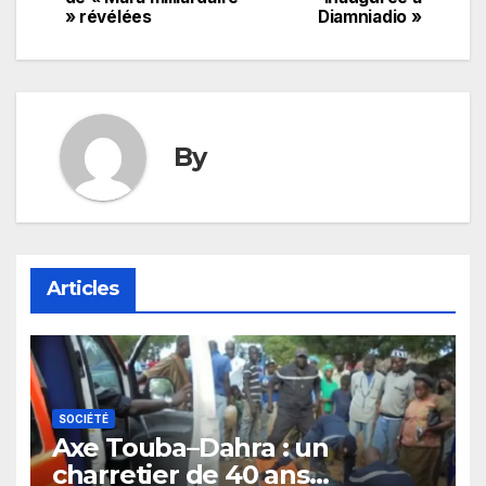
» révélées
Diamniadio »
l’article
By
Articles
SOCIÉTÉ
Axe Touba–Dahra : un
charretier de 40 ans