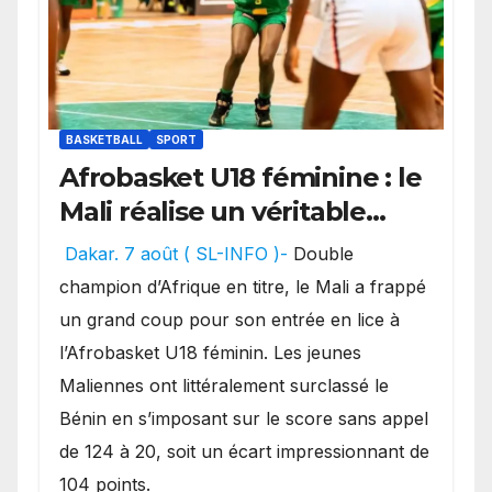
BASKETBALL
SPORT
Afrobasket U18 féminine : le
Mali réalise un véritable
festival offensif et inflige
Dakar. 7 août ( SL-INFO )-
Double
une lourde défaite au
champion d’Afrique en titre, le Mali a frappé
Bénin.
un grand coup pour son entrée en lice à
l’Afrobasket U18 féminin. Les jeunes
Maliennes ont littéralement surclassé le
Bénin en s’imposant sur le score sans appel
de 124 à 20, soit un écart impressionnant de
104 points.