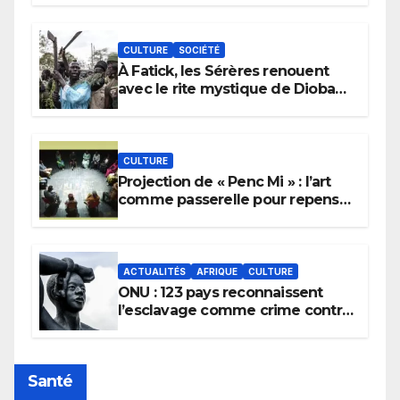
CULTURE
SOCIÉTÉ
À Fatick, les Sérères renouent
avec le rite mystique de Diobaye
pour implorer le retour de la
pluie.
CULTURE
Projection de « Penc Mi » : l’art
comme passerelle pour repenser
la transmission des savoirs
africains.
ACTUALITÉS
AFRIQUE
CULTURE
ONU : 123 pays reconnaissent
l’esclavage comme crime contre
l’humanité, la France toujours en
retard sur le Code noi
Santé