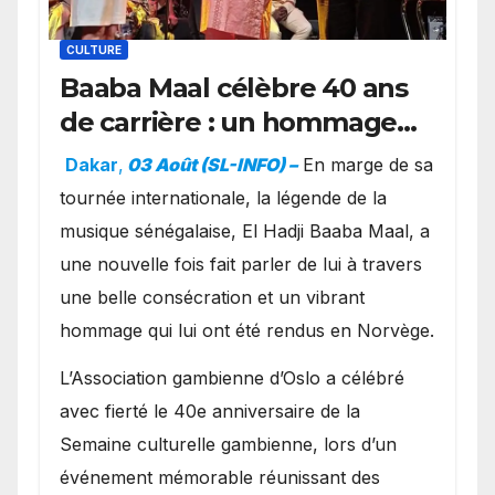
CULTURE
Baaba Maal célèbre 40 ans
de carrière : un hommage
exceptionnel à Oslo en
Dakar
,
03 Août (SL-INFO) –
​En marge de sa
présence de la famille
tournée internationale, la légende de la
royale.
musique sénégalaise, El Hadji Baaba Maal, a
une nouvelle fois fait parler de lui à travers
une belle consécration et un vibrant
hommage qui lui ont été rendus en Norvège.
​L’Association gambienne d’Oslo a célébré
avec fierté le 40e anniversaire de la
Semaine culturelle gambienne, lors d’un
événement mémorable réunissant des