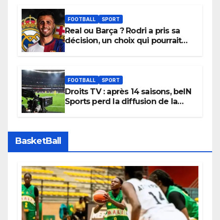
promouvoir des compétitions
apaisées.
FOOTBALL
SPORT
Real ou Barça ? Rodri a pris sa
décision, un choix qui pourrait
faire grand bruit sur le marché
des transferts.
FOOTBALL
SPORT
Droits TV : après 14 saisons, beIN
Sports perd la diffusion de la
Liga
BasketBall