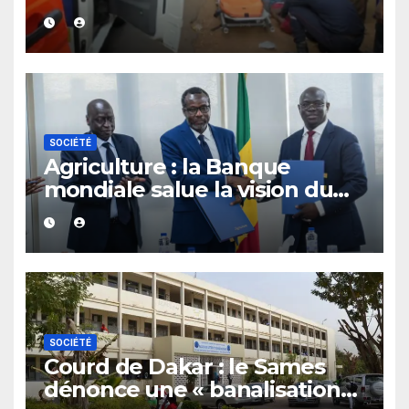
mortellement fauché par un
véhicule particulier
SOCIÉTÉ
Agriculture : la Banque
mondiale salue la vision du
Sénégal après une rencontre
avec le ministère
SOCIÉTÉ
Courd de Dakar : le Sames
dénonce une « banalisation