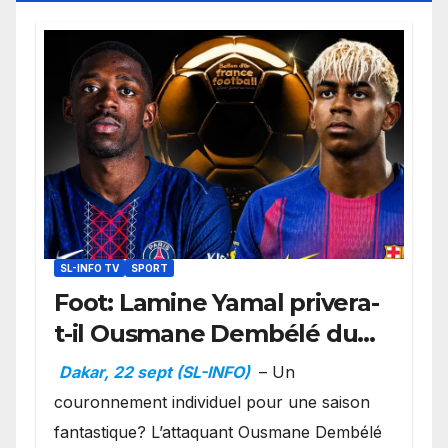
SL-INFO TV
SPORT
Foot: Lamine Yamal privera-
t-il Ousmane Dembélé du
Ballon d’or ?
Dakar, 22 sept (SL-INFO)
– Un
couronnement individuel pour une saison
fantastique? L’attaquant Ousmane Dembélé