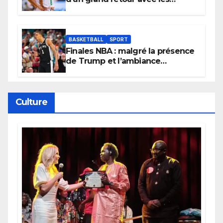
Lionnes ?
BASKETBALL
SPORT
Finales NBA : malgré la présence
de Trump et l’ambiance
électrique du Garden,
Wembanyama fait taire New
York
Culture