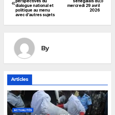
perspectives du
sénégalais du
de
dialogue national et
mercredi 29 avril
politique au menu
2026
l’article
avec d’autres sujets
By
Articles
ACTUALITÉS