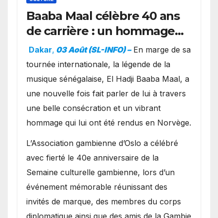
Baaba Maal célèbre 40 ans
de carrière : un hommage
exceptionnel à Oslo en
Dakar
,
03 Août (SL-INFO) –
​En marge de sa
présence de la famille
tournée internationale, la légende de la
royale.
musique sénégalaise, El Hadji Baaba Maal, a
une nouvelle fois fait parler de lui à travers
une belle consécration et un vibrant
hommage qui lui ont été rendus en Norvège.
​L’Association gambienne d’Oslo a célébré
avec fierté le 40e anniversaire de la
Semaine culturelle gambienne, lors d’un
événement mémorable réunissant des
invités de marque, des membres du corps
diplomatique ainsi que des amis de la Gambie