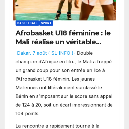
BASKETBALL
SPORT
Afrobasket U18 féminine : le
Mali réalise un véritable
festival offensif et inflige
Dakar. 7 août ( SL-INFO )-
Double
une lourde défaite au
champion d’Afrique en titre, le Mali a frappé
Bénin.
un grand coup pour son entrée en lice à
l’Afrobasket U18 féminin. Les jeunes
Maliennes ont littéralement surclassé le
Bénin en s’imposant sur le score sans appel
de 124 à 20, soit un écart impressionnant de
104 points.
La rencontre a rapidement tourné à la