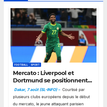
FOOTBALL
SPORT
Mercato : Liverpool et
Dortmund se positionnent
en favoris pour recruter
Dakar, 7 août (SL-INFO) –
Courtisé par
Ibrahim Mbaye
plusieurs clubs européens depuis le début
du mercato, le jeune attaquant parisien