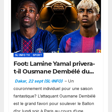
SL-INFO TV
SPORT
Foot: Lamine Yamal privera-
t-il Ousmane Dembélé du
Ballon d’or ?
Dakar, 22 sept (SL-INFO)
– Un
couronnement individuel pour une saison
fantastique? L’attaquant Ousmane Dembélé
est le grand favori pour soulever le Ballon
d’or lundi soir à Paris au cours d’une