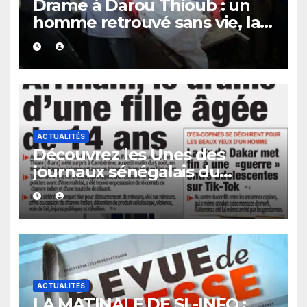
Drame à Darou Thioub : un
homme retrouvé sans vie, la
présence de traces de sang
alimente les premières
investigations.
ACTUALITÉS
Découvrez les Unes des
journaux sénégalais du
vendredi 07 août 2026
ACTUALITÉS
LA MATINALE DE SL-INFO :