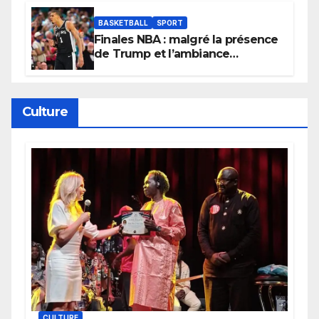
BASKETBALL
SPORT
Finales NBA : malgré la présence
de Trump et l’ambiance
électrique du Garden,
Wembanyama fait taire New
York
Culture
CULTURE