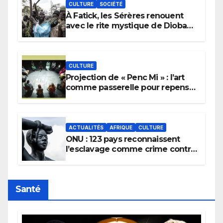
CULTURE
SOCIÉTÉ
À Fatick, les Sérères renouent
avec le rite mystique de Diobaye
pour implorer le retour de la
pluie.
CULTURE
Projection de « Penc Mi » : l’art
comme passerelle pour repenser
la transmission des savoirs
africains.
ACTUALITÉS
AFRIQUE
CULTURE
ONU : 123 pays reconnaissent
l’esclavage comme crime contre
l’humanité, la France toujours en
retard sur le Code noi
Santé