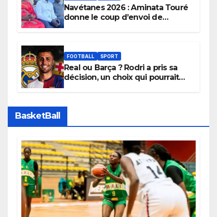
Navétanes 2026 : Aminata Touré
donne le coup d’envoi de
l’initiative « Zéro Violence »
depuis sa ville natale pour
promouvoir des compétitions
apaisées.
FOOTBALL
SPORT
Real ou Barça ? Rodri a pris sa
décision, un choix qui pourrait
faire grand bruit sur le marché
des transferts.
BasketBall