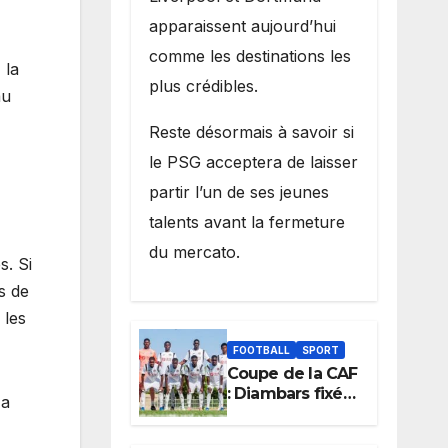
apparaissent aujourd’hui
comme les destinations les
 la
plus crédibles.
au
Reste désormais à savoir si
le PSG acceptera de laisser
partir l’un de ses jeunes
talents avant la fermeture
du mercato.
s. Si
s de
 les
FOOTBALL
SPORT
Coupe de la CAF
: Diambars fixé
 a
sur son destin
africain, l’ES