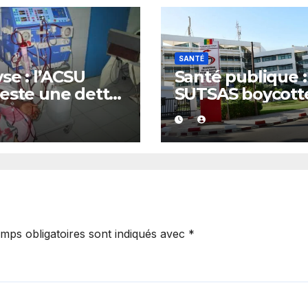
SANTÉ
yse : l’ACSU
Santé publique :
este une dette
SUTSAS boycott
5 milliards FCFA
les concertation
ncée par la
stratégiques du
T et exige des
ministère
uves
mps obligatoires sont indiqués avec
*