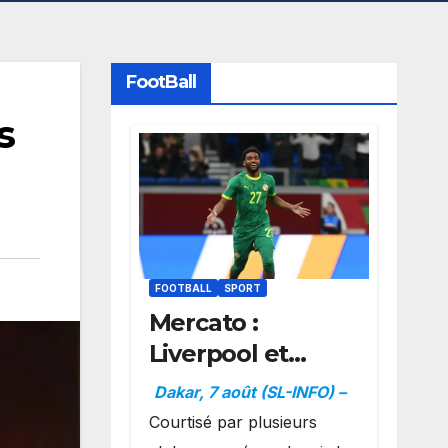
FootBall
s
FOOTBALL
SPORT
Mercato :
Liverpool et
Dortmund se
Dakar, 7 août (SL-INFO) –
positionnent en
Courtisé par plusieurs
favoris pour