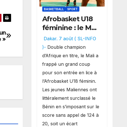
BASKETBALL
SPORT
Afrobasket U18
féminine : le Mali
 un
réalise un
e »
Dakar. 7 août ( SL-INFO
véritable festival
)-
Double champion
offensif et
d’Afrique en titre, le Mali a
inflige une
frappé un grand coup
lourde défaite
pour son entrée en lice à
au Bénin.
l’Afrobasket U18 féminin.
Les jeunes Maliennes ont
littéralement surclassé le
Bénin en s’imposant sur le
score sans appel de 124 à
20, soit un écart