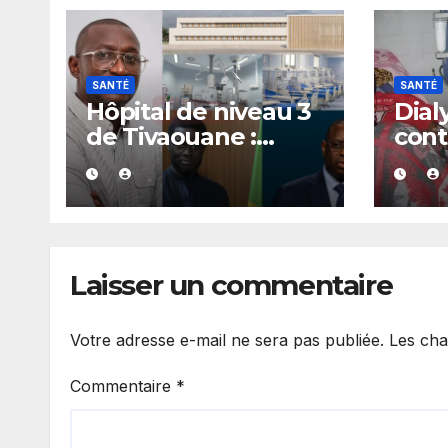
SANTÉ
SANTÉ
Hôpital de niveau 3
Dial
de Tivaouane :
cont
Alioune Badara
de 1
Coulibaly appelle
anno
Diomaye Faye à
CNPN
reconnaître
pre
l’héritage de Macky
Laisser un commentaire
Sall
Votre adresse e-mail ne sera pas publiée.
Les cha
Commentaire
*