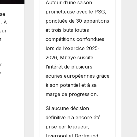
Auteur d’une saison
prometteuse avec le PSG,
sse
ponctuée de 30 apparitions
s. À
et trois buts toutes
sur
e
compétitions confondues
lors de l’exercice 2025-
2026, Mbaye suscite
r
l’intérêt de plusieurs
e
écuries européennes grâce
à son potentiel et à sa
marge de progression.
Si aucune décision
définitive n’a encore été
prise par le joueur,
Liverpool et Dortmund