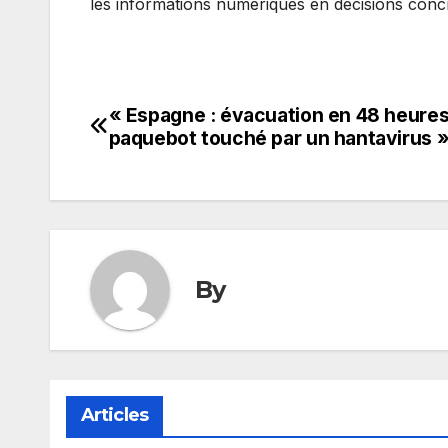
les informations numériques en décisions conc
« Espagne : évacuation en 48 heures
Navigation
paquebot touché par un hantavirus 
de
l’article
By
Articles