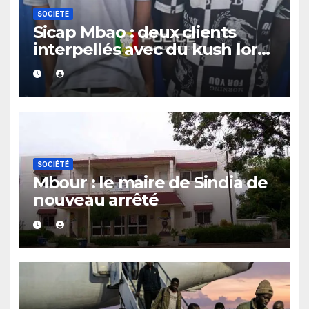
SOCIÉTÉ
Sicap Mbao : deux clients
interpellés avec du kush lors
d’un contrôle de police dans
un bar
SOCIÉTÉ
Mbour : le maire de Sindia de
nouveau arrêté