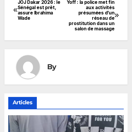
JOJ Dakar 2026 : le
Yoff : la police met fin
Navigation
Sénégal est prêt,
aux activités
assure Ibrahima
présumées d’un
de
Wade
réseau de
prostitution dans un
l’article
salon de massage
By
Articles