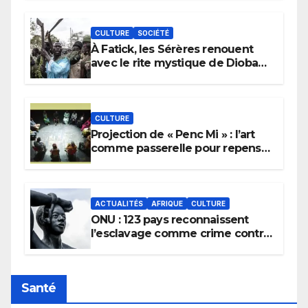
CULTURE
SOCIÉTÉ
À Fatick, les Sérères renouent
avec le rite mystique de Diobaye
pour implorer le retour de la
pluie.
CULTURE
Projection de « Penc Mi » : l’art
comme passerelle pour repenser
la transmission des savoirs
africains.
ACTUALITÉS
AFRIQUE
CULTURE
ONU : 123 pays reconnaissent
l’esclavage comme crime contre
l’humanité, la France toujours en
retard sur le Code noi
Santé