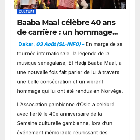
CULTURE
Baaba Maal célèbre 40 ans
de carrière : un hommage
exceptionnel à Oslo en
Dakar
,
03 Août (SL-INFO) –
​En marge de sa
présence de la famille
tournée internationale, la légende de la
royale.
musique sénégalaise, El Hadji Baaba Maal, a
une nouvelle fois fait parler de lui à travers
une belle consécration et un vibrant
hommage qui lui ont été rendus en Norvège.
​L’Association gambienne d’Oslo a célébré
avec fierté le 40e anniversaire de la
Semaine culturelle gambienne, lors d’un
événement mémorable réunissant des