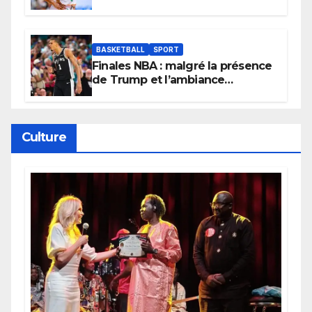
Lionnes ?
BASKETBALL
SPORT
Finales NBA : malgré la présence
de Trump et l’ambiance
électrique du Garden,
Wembanyama fait taire New
York
Culture