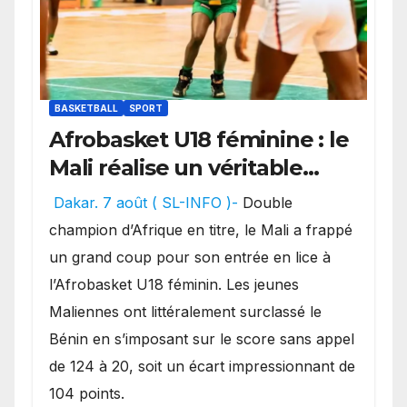
BASKETBALL
SPORT
Afrobasket U18 féminine : le
Mali réalise un véritable
festival offensif et inflige
Dakar. 7 août ( SL-INFO )-
Double
une lourde défaite au
champion d’Afrique en titre, le Mali a frappé
Bénin.
un grand coup pour son entrée en lice à
l’Afrobasket U18 féminin. Les jeunes
Maliennes ont littéralement surclassé le
Bénin en s’imposant sur le score sans appel
de 124 à 20, soit un écart impressionnant de
104 points.