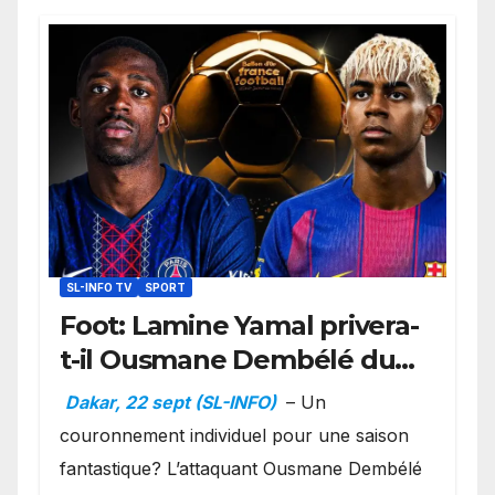
SL-INFO TV
SPORT
Foot: Lamine Yamal privera-
t-il Ousmane Dembélé du
Ballon d’or ?
Dakar, 22 sept (SL-INFO)
– Un
couronnement individuel pour une saison
fantastique? L’attaquant Ousmane Dembélé