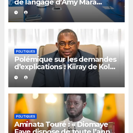
de langage d’Amy Mara
provoquent des réactions sur
les réseaux sociaux
POLITIQUES
Polémique sur les demandes
d’explications : Kiiray de Kolda
apporte son soutien à
Mamadou Lamine Dianté
POLITIQUES
Aminata Touré : « Diomaye
Faye dispose de toute l’année