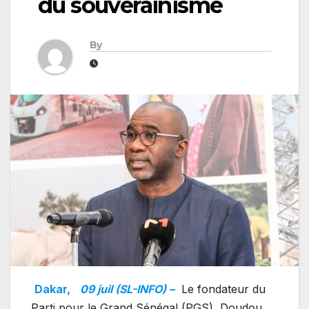
du souverainisme
By
Dakar,
09 juil (SL-INFO) –
Le fondateur du
Parti pour le Grand Sénégal (PGS), Doudou