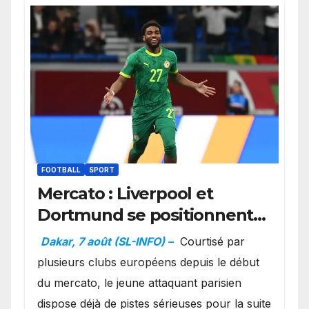
FOOTBALL
SPORT
Mercato : Liverpool et
Dortmund se positionnent
en favoris pour recruter
Dakar, 7 août (SL-INFO) –
Courtisé par
Ibrahim Mbaye
plusieurs clubs européens depuis le début
du mercato, le jeune attaquant parisien
dispose déjà de pistes sérieuses pour la suite