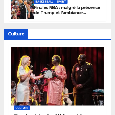
BASKETBALL
SPORT
Finales NBA : malgré la présence
de Trump et l’ambiance
électrique du Garden,
Wembanyama fait taire New
York
Culture
CULTURE