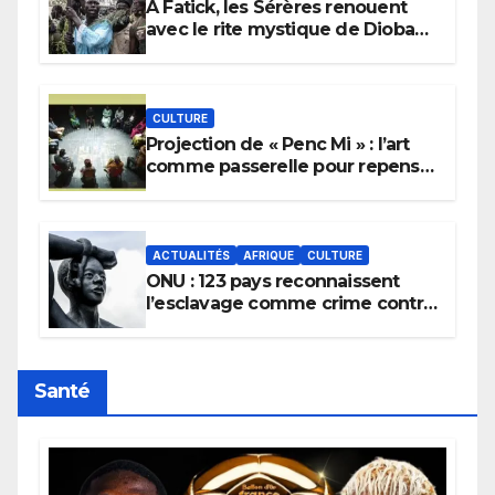
À Fatick, les Sérères renouent
avec le rite mystique de Diobaye
pour implorer le retour de la
pluie.
CULTURE
Projection de « Penc Mi » : l’art
comme passerelle pour repenser
la transmission des savoirs
africains.
ACTUALITÉS
AFRIQUE
CULTURE
ONU : 123 pays reconnaissent
l’esclavage comme crime contre
l’humanité, la France toujours en
retard sur le Code noi
Santé