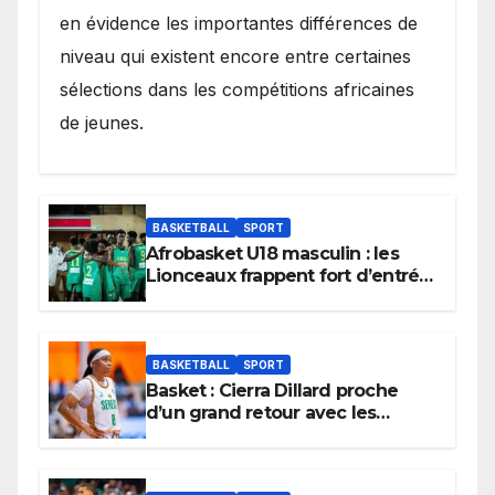
en évidence les importantes différences de
niveau qui existent encore entre certaines
sélections dans les compétitions africaines
de jeunes.
BASKETBALL
SPORT
Afrobasket U18 masculin : les
Lionceaux frappent fort d’entrée
et lancent idéalement leur
tournoi.
BASKETBALL
SPORT
Basket : Cierra Dillard proche
d’un grand retour avec les
Lionnes ?