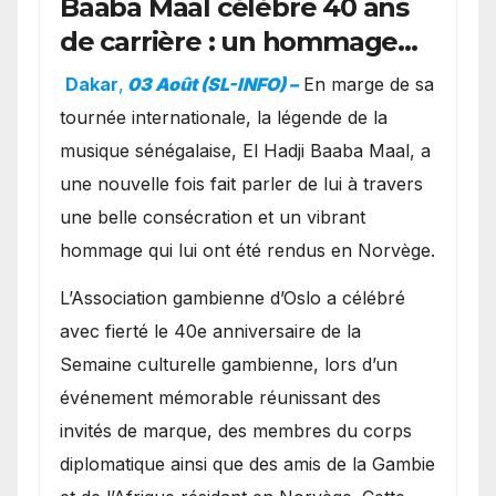
Baaba Maal célèbre 40 ans
de carrière : un hommage
exceptionnel à Oslo en
Dakar
,
03 Août (SL-INFO) –
​En marge de sa
présence de la famille
tournée internationale, la légende de la
royale.
musique sénégalaise, El Hadji Baaba Maal, a
une nouvelle fois fait parler de lui à travers
une belle consécration et un vibrant
hommage qui lui ont été rendus en Norvège.
​L’Association gambienne d’Oslo a célébré
avec fierté le 40e anniversaire de la
Semaine culturelle gambienne, lors d’un
événement mémorable réunissant des
invités de marque, des membres du corps
diplomatique ainsi que des amis de la Gambie