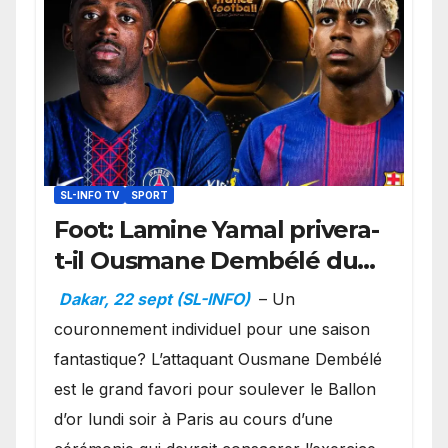
SL-INFO TV
SPORT
Foot: Lamine Yamal privera-
t-il Ousmane Dembélé du
Ballon d’or ?
Dakar, 22 sept (SL-INFO)
– Un
couronnement individuel pour une saison
fantastique? L’attaquant Ousmane Dembélé
est le grand favori pour soulever le Ballon
d’or lundi soir à Paris au cours d’une