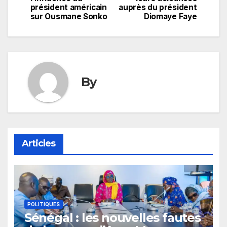
président américain
auprès du président
l’article
sur Ousmane Sonko
Diomaye Faye
By
Articles
POLITIQUES
Sénégal : les nouvelles fautes