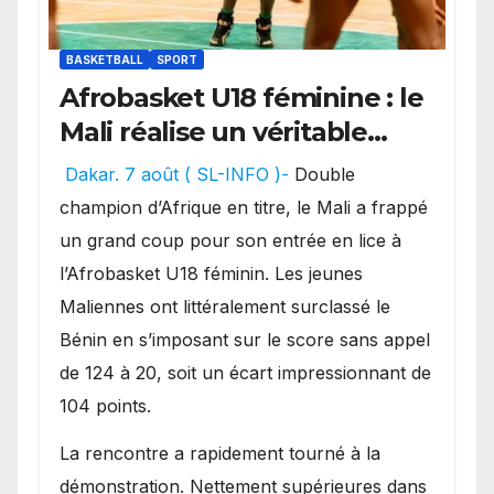
BASKETBALL
SPORT
Afrobasket U18 féminine : le
Mali réalise un véritable
festival offensif et inflige
Dakar. 7 août ( SL-INFO )-
Double
une lourde défaite au
champion d’Afrique en titre, le Mali a frappé
Bénin.
un grand coup pour son entrée en lice à
l’Afrobasket U18 féminin. Les jeunes
Maliennes ont littéralement surclassé le
Bénin en s’imposant sur le score sans appel
de 124 à 20, soit un écart impressionnant de
104 points.
La rencontre a rapidement tourné à la
démonstration. Nettement supérieures dans