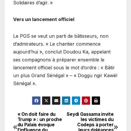
Solidaires d’agir. »
Vers un lancement officiel
Le PGS se veut un parti de bâtisseurs, non
d’admirateurs. « Le chantier commence
aujourd’hui », conclut Doudou Ka, appelant
ses compagnons à préparer ensemble le
lancement officiel sous le mot d’ordre : « Bâtir
un plus Grand Sénégal » – « Doggu ngir Kawël
Sénégal ».
« On doit faire du
Seydi Gassama invite
Navigation
Trump » : un proche
les victimes du
du Palais évoque
Codeps à porter
de
l’influence du
leurs doléances