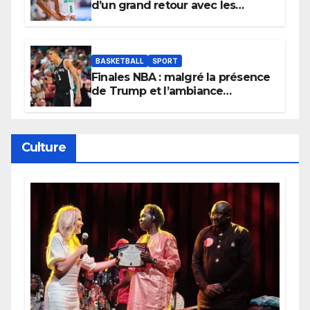
d’un grand retour avec les
Lionnes ?
BASKETBALL
SPORT
Finales NBA : malgré la présence
de Trump et l’ambiance
électrique du Garden,
Wembanyama fait taire New
York
Culture