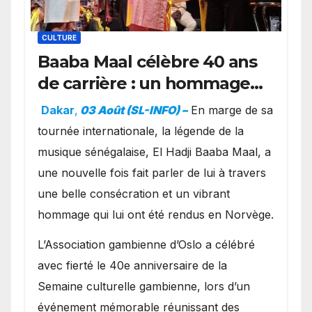
CULTURE
Baaba Maal célèbre 40 ans
de carrière : un hommage
exceptionnel à Oslo en
Dakar
,
03 Août (SL-INFO) –
​En marge de sa
présence de la famille
tournée internationale, la légende de la
royale.
musique sénégalaise, El Hadji Baaba Maal, a
une nouvelle fois fait parler de lui à travers
une belle consécration et un vibrant
hommage qui lui ont été rendus en Norvège.
​L’Association gambienne d’Oslo a célébré
avec fierté le 40e anniversaire de la
Semaine culturelle gambienne, lors d’un
événement mémorable réunissant des