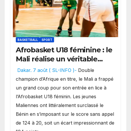
BASKETBALL
SPORT
Afrobasket U18 féminine : le
Mali réalise un véritable
festival offensif et inflige
Dakar. 7 août ( SL-INFO )-
Double
une lourde défaite au
champion d’Afrique en titre, le Mali a frappé
Bénin.
un grand coup pour son entrée en lice à
l’Afrobasket U18 féminin. Les jeunes
Maliennes ont littéralement surclassé le
Bénin en s’imposant sur le score sans appel
de 124 à 20, soit un écart impressionnant de