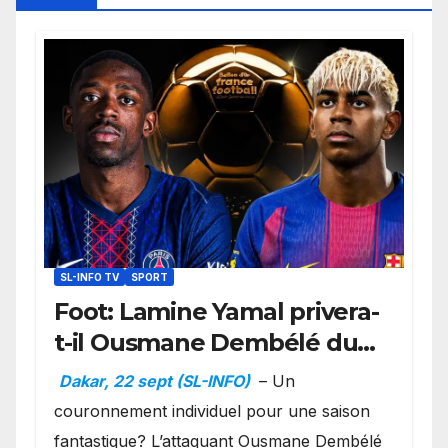
SL-INFO TV
SPORT
Foot: Lamine Yamal privera-
t-il Ousmane Dembélé du
Ballon d’or ?
Dakar, 22 sept (SL-INFO)
– Un
couronnement individuel pour une saison
fantastique? L’attaquant Ousmane Dembélé