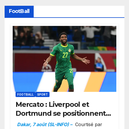
FootBall
FOOTBALL
SPORT
Mercato : Liverpool et
Dortmund se positionnent
en favoris pour recruter
Dakar, 7 août (SL-INFO) –
Courtisé par