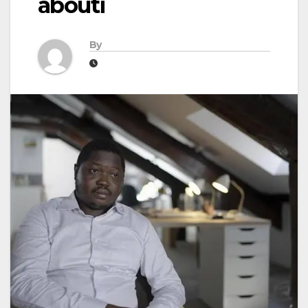
abouti
By