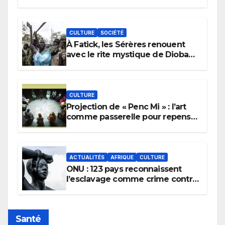
CULTURE
SOCIÉTÉ
À Fatick, les Sérères renouent
avec le rite mystique de Diobaye
pour implorer le retour de la
pluie.
CULTURE
Projection de « Penc Mi » : l’art
comme passerelle pour repenser
la transmission des savoirs
africains.
ACTUALITÉS
AFRIQUE
CULTURE
ONU : 123 pays reconnaissent
l’esclavage comme crime contre
l’humanité, la France toujours en
retard sur le Code noi
Santé